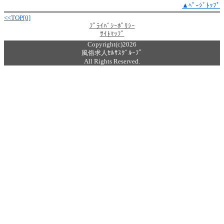
▲ﾍﾟｰｼﾞﾄｯﾌﾟ
<<TOP[0]
ﾌﾟﾗｲﾊﾞｼｰﾎﾟﾘｼｰ
ｻｲﾄﾏｯﾌﾟ
Copyright(c)2026
風俗求人ｾﾙｻｽｸﾞﾙｰﾌﾟ
All Rights Reserved.