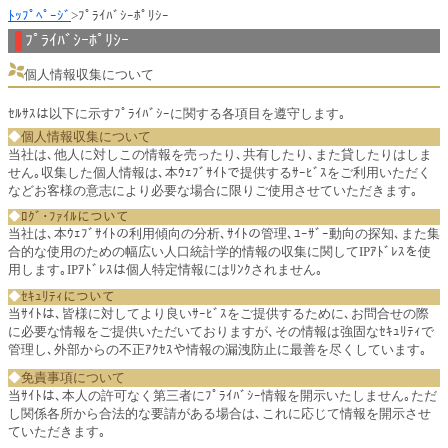
ﾄｯﾌﾟﾍﾟｰｼﾞ
>ﾌﾟﾗｲﾊﾞｼｰﾎﾟﾘｼｰ
ﾌﾟﾗｲﾊﾞｼｰﾎﾟﾘｼｰ
個人情報収集について
ｾﾙｻｽは以下に示すﾌﾟﾗｲﾊﾞｼｰに関する各項目を遵守します｡
◆
個人情報収集について
当社は､他人に対しこの情報を売ったり､共有したり､また貸したりはしま
せん｡収集した個人情報は､本ｳｪﾌﾞｻｲﾄで提供するｻｰﾋﾞｽをご利用いただく
などお客様の意志により必要な場合に限りご使用させていただきます｡
◆
ﾛｸﾞ･ﾌｧｲﾙについて
当社は､本ｳｪﾌﾞｻｲﾄの利用傾向の分析､ｻｲﾄの管理､ﾕｰｻﾞｰ動向の探知､また集
合的な使用のための幅広い人口統計学的情報の収集に関してIPｱﾄﾞﾚｽを使
用します｡IPｱﾄﾞﾚｽは個人特定情報にはﾘﾝｸされません｡
◆
ｾｷｭﾘﾃｨについて
当ｻｲﾄは､皆様に対してより良いｻｰﾋﾞｽをご提供するために､お問合せの際
に必要な情報をご提供いただいておりますが､その情報は強固なｾｷｭﾘﾃｨで
管理し､外部からの不正ｱｸｾｽや情報の漏洩防止に最善を尽くしています｡
◆
免責事項について
当ｻｲﾄは､本人の許可なく第三者にﾌﾟﾗｲﾊﾞｼｰ情報を開示いたしません｡ただ
し関係各所から合法的な要請がある場合は､これに応じて情報を開示させ
ていただきます｡