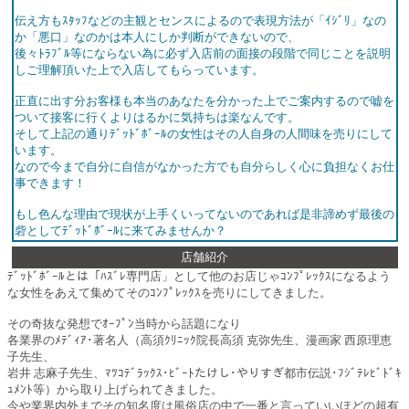
伝え方もｽﾀｯﾌなどの主観とセンスによるので表現方法が「ｲｼﾞﾘ」なの
か「悪口」なのかは本人にしか判断ができないので、
後々ﾄﾗﾌﾞﾙ等にならない為に必ず入店前の面接の段階で同じことを説明
しご理解頂いた上で入店してもらっています。
正直に出す分お客様も本当のあなたを分かった上でご案内するので嘘を
ついて接客に行くよりはるかに気持ちは楽なんです。
そして上記の通りﾃﾞｯﾄﾞﾎﾞｰﾙの女性はその人自身の人間味を売りにして
います。
なので今まで自分に自信がなかった方でも自分らしく心に負担なくお仕
事できます！
もし色んな理由で現状が上手くいってないのであれば是非諦めず最後の
砦としてﾃﾞｯﾄﾞﾎﾞｰﾙに来てみませんか？
店舗紹介
ﾃﾞｯﾄﾞﾎﾞｰﾙとは「ﾊｽﾞﾚ専門店」として他のお店じゃｺﾝﾌﾟﾚｯｸｽになるよう
な女性をあえて集めてそのｺﾝﾌﾟﾚｯｸｽを売りにしてきました。
その奇抜な発想でｵｰﾌﾟﾝ当時から話題になり
各業界のﾒﾃﾞｨｱ･著名人（高須ｸﾘﾆｯｸ院長高須 克弥先生、漫画家 西原理恵
子先生、
岩井 志麻子先生、ﾏﾂｺﾃﾞﾗｯｸｽ･ﾋﾞｰﾄたけし･やりすぎ都市伝説･ﾌｼﾞﾃﾚﾋﾞﾄﾞｷ
ｭﾒﾝﾄ等）から取り上げられてきました。
今や業界内外までその知名度は風俗店の中で一番と言っていいほどの超有