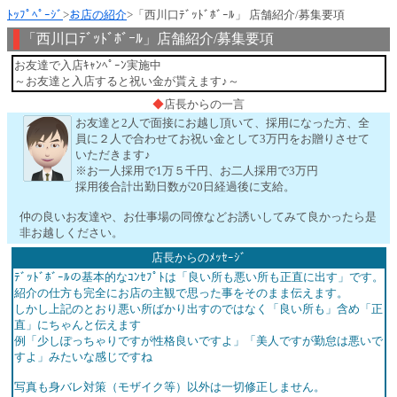
ﾄｯﾌﾟﾍﾟｰｼﾞ
>
お店の紹介
>「西川口ﾃﾞｯﾄﾞﾎﾞｰﾙ」 店舗紹介/募集要項
「西川口ﾃﾞｯﾄﾞﾎﾞｰﾙ」店舗紹介/募集要項
お友達で入店ｷｬﾝﾍﾟｰﾝ実施中
～お友達と入店すると祝い金が貰えます♪～
◆
店長からの一言
お友達と2人で面接にお越し頂いて、採用になった方、全
員に２人で合わせてお祝い金として3万円をお贈りさせて
いただきます♪
※お一人採用で1万５千円、お二人採用で3万円
採用後合計出勤日数が20日経過後に支給。
仲の良いお友達や、お仕事場の同僚などお誘いしてみて良かったら是
非お越しください。
店長からのﾒｯｾｰｼﾞ
ﾃﾞｯﾄﾞﾎﾞｰﾙの基本的なｺﾝｾﾌﾟﾄは「良い所も悪い所も正直に出す」です。
紹介の仕方も完全にお店の主観で思った事をそのまま伝えます。
しかし上記のとおり悪い所ばかり出すのではなく「良い所も」含め「正
直」にちゃんと伝えます
例「少しぽっちゃりですが性格良いですよ」「美人ですが勤怠は悪いで
すよ」みたいな感じですね
写真も身バレ対策（モザイク等）以外は一切修正しません。