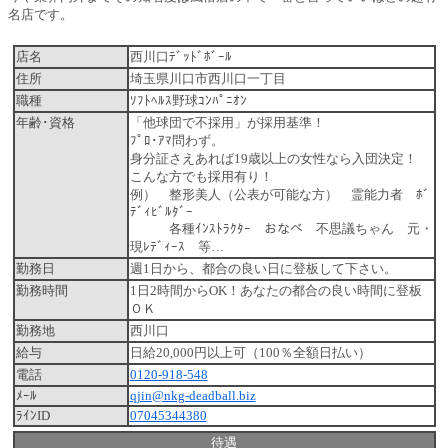
名店です。
店名
西川口ﾃﾞｯﾄﾞﾎﾞｰﾙ
住所
埼玉県川口市西川口一丁目
職種
ｿﾌﾄﾍﾙｽ野球ｺﾝﾊﾟﾆｵﾝ
年齢･資格
「他球団で不採用」が採用基準！
ﾌﾟﾛ･ｱﾏ問わず。
身分証さえあれば19歳以上の女性なら入団決定！
こんな方でも採用有り！
例） 整形美人（公表が可能な方） 霊能力者 ﾎﾞ
ﾃﾞｨﾋﾞﾙﾀﾞｰ
各種ｲﾝｽﾄﾗｸﾀｰ おなべ 不思議ちゃん 元・
現ﾚﾃﾞｨｰｽ 等…
勤務日
週1日から、都合の良い日に登板して下さい。
勤務時間
1日2時間からOK！あなたの都合の良い時間に登板
ＯＫ
勤務地
西川口
給与
日給20,000円以上可（100％全額日払い）
電話
0120-918-548
ﾒｰﾙ
qjin@nkg-deadball.biz
ﾗｲﾝID
07045344380
待遇