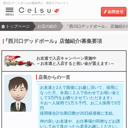
西川口デッドボールの風俗求人・高収入アルバイト
トップページ
お店の紹介
「西川口デッドボール」 店舗紹介
『西川口デッドボール』店舗紹介/募集要項
お友達で入店キャンペーン実施中
～お友達と入店すると祝い金が貰えます♪～
店長からの一言
お友達と2人で面接にお越し頂いて、採用に
なった方、全員に２人で合わせてお祝い金と
して3万円をお贈りさせていただきます♪
※お一人採用で1万５千円、お二人採用で3万
円
採用後合計出勤日数が20日経過後に支給。
仲の良いお友達や、お仕事場の同僚などお誘
いしてみて良かったら是非お越しください。