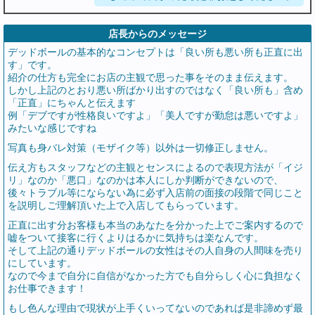
店長からのメッセージ
デッドボールの基本的なコンセプトは「良い所も悪い所も正直に出
す」です。
紹介の仕方も完全にお店の主観で思った事をそのまま伝えます。
しかし上記のとおり悪い所ばかり出すのではなく「良い所も」含め
「正直」にちゃんと伝えます
例「デブですが性格良いですよ」「美人ですが勤怠は悪いですよ」
みたいな感じですね
写真も身バレ対策（モザイク等）以外は一切修正しません。
伝え方もスタッフなどの主観とセンスによるので表現方法が「イジ
リ」なのか「悪口」なのかは本人にしか判断ができないので、
後々トラブル等にならない為に必ず入店前の面接の段階で同じこと
を説明しご理解頂いた上で入店してもらっています。
正直に出す分お客様も本当のあなたを分かった上でご案内するので
嘘をついて接客に行くよりはるかに気持ちは楽なんです。
そして上記の通りデッドボールの女性はその人自身の人間味を売り
にしています。
なので今まで自分に自信がなかった方でも自分らしく心に負担なく
お仕事できます！
もし色んな理由で現状が上手くいってないのであれば是非諦めず最