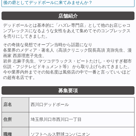
後の砦としてデッドボールに来てみませんか？
店舗紹介
デッドボールとは基本的に「ハズレ専門店」として他のお店じゃコ
ンプレックスになるような女性をあえて集めてそのコンプレックス
を売りにしてきました。
その奇抜な発想でオープン当時から話題になり
各業界のメディア・著名人（高須クリニック院長高須 克弥先生、漫
画家 西原理恵子先生、
岩井 志麻子先生、マツコデラックス・ビートたけし・やりすぎ都市
伝説・フジテレビドキュメント等） から取り上げられてきました。
今や業界内外までその知名度は風俗店の中で一番と言っていいほど
の超有名店です。
募集要項
店名
西川口デッドボール
住所
埼玉県川口市西川口一丁目
職種
ソフトヘルス野球コンパニオン