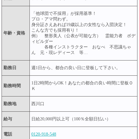
「他球団で不採用」が採用基準！
プロ・アマ問わず。
身分証さえあれば19歳以上の女性なら入団決定！
こんな方でも採用有り！
年齢・資格
例） 整形美人（公表が可能な方） 霊能力者 ボデ
ィビルダー
各種インストラクター おなべ 不思議ちゃ
ん 元・現レディース 等…
勤務日
週1日から、都合の良い日に登板して下さい。
1日2時間からOK！あなたの都合の良い時間に登板Ｏ
勤務時間
Ｋ
勤務地
西川口
給与
日給20,000円以上可（100％全額日払い）
電話
0120-918-548