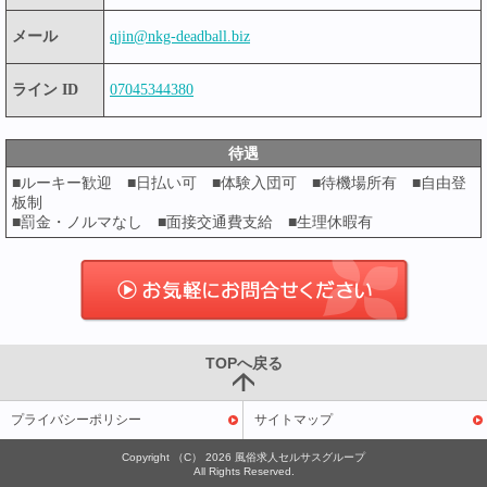
メール
qjin@nkg-deadball.biz
ライン ID
07045344380
待遇
■ルーキー歓迎 ■日払い可 ■体験入団可 ■待機場所有 ■自由登
板制
■罰金・ノルマなし ■面接交通費支給 ■生理休暇有
TOPへ戻る
プライバシーポリシー
サイトマップ
Copyright （C） 2026
風俗求人セルサスグループ
All Rights Reserved.