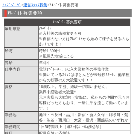
ﾄｯﾌﾟﾍﾟｰｼﾞ
>
運営ｽﾀｯﾌ募集
>ｱﾙﾊﾞｲﾄ 募集要項
ｱﾙﾊﾞｲﾄ 募集要項
ｱﾙﾊﾞｲﾄ 募集要項
ｱﾙﾊﾞｲﾄ
雇用形態
※入社後の職種変更も可
※自信のない方はｱﾙﾊﾞｲﾄから始めて様子を見るのも
ありですよ！
給与
時給1,300円
※配属先地域による
昇給
年4回
仕事内容
電話ｵﾍﾟﾚｰﾀｰ、PC入力業務等の事務作業
※働いているｽﾀｯﾌはほとんどが未経験ｽﾀｰﾄ。他業種
からの転職の方大歓迎です！！
資格
18歳以上。学歴、経験一切問いません。
業界未経験者大歓迎!!
元お客様も大歓迎!（実際に、私たちの仲間で元々お
客様だった方もおり、一緒に汗を流して働いていま
す。）
勤務地
池袋・五反田・品川・新宿・新大久保・錦糸町・鶯
谷・渋谷・西川口・大宮・横浜・西船橋のいずれか
勤務時間
1日5時間以上（週3日以上勤務必須）
休日
配属店舗と応相談