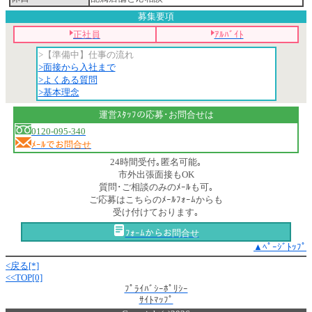
募集要項
正社員
ｱﾙﾊﾞｲﾄ
>【準備中】仕事の流れ
>面接から入社まで
>よくある質問
>基本理念
運営ｽﾀｯﾌの応募･お問合せは
0120-095-340
ﾒｰﾙでお問合せ
24時間受付｡匿名可能｡
市外出張面接もOK
質問･ご相談のみのﾒｰﾙも可｡
ご応募はこちらのﾒｰﾙﾌｫｰﾑからも
受け付けております｡
ﾌｫｰﾑからお問合せ
▲ﾍﾟｰｼﾞﾄｯﾌﾟ
<戻る[*]
<<TOP[0]
ﾌﾟﾗｲﾊﾞｼｰﾎﾟﾘｼｰ
ｻｲﾄﾏｯﾌﾟ